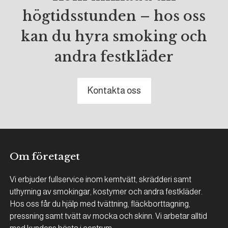
högtidsstunden – hos oss
kan du hyra smoking och
andra festkläder
Kontakta oss
Om företaget
Vi erbjuder fullservice inom kemtvätt, skrädderi samt
uthyrning av smokingar, kostymer och andra festkläder.
Hos oss får du hjälp med tvättning, fläckborttagning,
pressning samt tvätt av mocka och skinn. Vi arbetar alltid