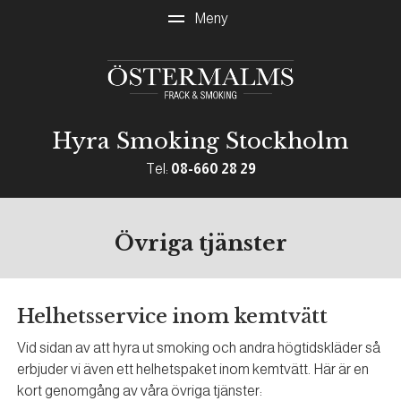
Hyra Smoking Stockholm
Tel:
08-660 28 29
Övriga tjänster
Helhetsservice inom kemtvätt
Vid sidan av att hyra ut smoking och andra högtidskläder så
erbjuder vi även ett helhetspaket inom kemtvätt. Här är en
kort genomgång av våra övriga tjänster: