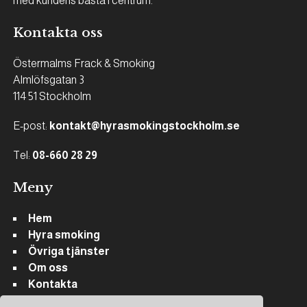
med kundens bästa i centrum.
Kontakta oss
Östermalms Frack & Smoking
Almlöfsgatan 3
114 51 Stockholm
E-post:
kontakt@hyrasmokingstockholm.se
Tel:
08-660 28 29
Meny
Hem
Hyra smoking
Övriga tjänster
Om oss
Kontakta