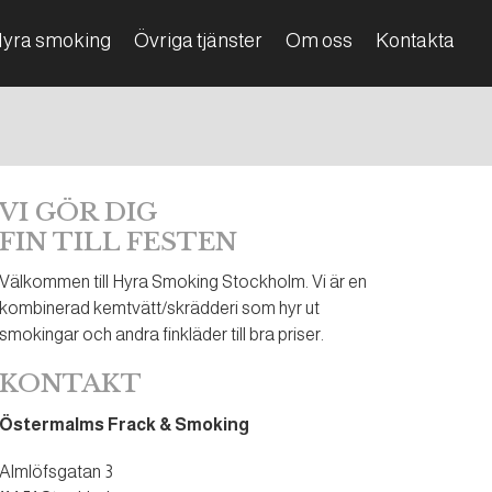
yra smoking
Övriga tjänster
Om oss
Kontakta
VI GÖR DIG
FIN TILL FESTEN
Välkommen till Hyra Smoking Stockholm. Vi är en
kombinerad kemtvätt/skrädderi som hyr ut
smokingar och andra finkläder till bra priser.
KONTAKT
Östermalms Frack & Smoking
Almlöfsgatan 3