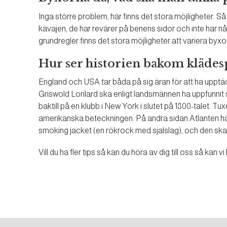
Inga större problem, här finns det stora möjligheter. 
kavajen, de har revärer på benens sidor och inte har n
grundregler finns det stora möjligheter att variera byxo
Hur ser historien bakom klädesp
England och USA tar båda på sig äran för att ha upp
Griswold Lorilard ska enligt landsmännen ha uppfunnit
baktill på en klubb i New York i slutet på 1800-talet. T
amerikanska beteckningen. På andra sidan Atlanten häv
smoking jacket (en rökrock med sjalslag), och den ska 
Vill du ha fler tips så kan du höra av dig till oss så kan 