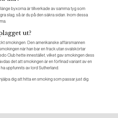
Så länge byxorna är tillverkade av samma tyg som
ågra slag, så är du på den säkra sidan. Inom dessa
rna.
lagget ut?
täckt smokingen. Den amerikanske affärsmannen
 smokingen när han bar en frack utan svalskörtar
uxedo Club hette innestället, vilket gav smokingen dess
das det att smokingen är en förfinad variant av en
ha uppfunnits av lord Sutherland.
vi hjälpa dig att hitta en smoking som passar just dig.