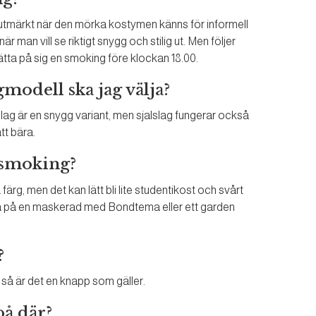
ar utmärkt när den mörka kostymen känns för informell
är man vill se riktigt snygg och stilig ut. Men följer
ätta på sig en smoking före klockan 18.00.
modell ska jag välja?
slag är en snygg variant, men sjalslag fungerar också
tt bära.
n smoking?
ärg, men det kan lätt bli lite studentikost och svårt
ra på en maskerad med Bondtema eller ett garden
?
så är det en knapp som gäller.
på där?