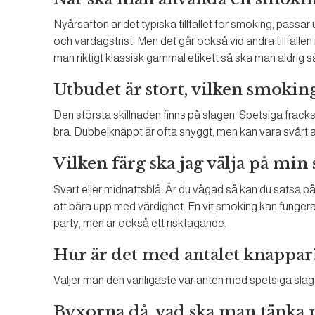
Nyårsafton är det typiska tillfället for smoking, pass
och vardagstrist. Men det går också vid andra tillfällen n
man riktigt klassisk gammal etikett så ska man aldrig s
Utbudet är stort, vilken smoking
Den största skillnaden finns på slagen. Spetsiga frack
bra. Dubbelknäppt är ofta snyggt, men kan vara svårt a
Vilken färg ska jag välja på mi
Svart eller midnattsblå. Är du vågad så kan du satsa på f
att bära upp med värdighet. En vit smoking kan funge
party, men är också ett risktagande.
Hur är det med antalet knappar
Väljer man den vanligaste varianten med spetsiga slag 
Byxorna då, vad ska man tänka 