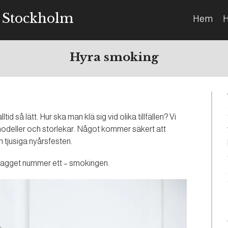
 Stockholm
Hem
H
Hyra smoking
d så lätt. Hur ska man klä sig vid olika tillfällen? Vi
ka modeller och storlekar. Något kommer säkert att
n tjusiga nyårsfesten.
plagget nummer ett – smokingen.